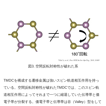
図3. 空間反転対称性が破れた系
TMDCを構成する遷移金属は強いスピン軌道相互作用を持っ
ている。空間反転対称性が破れたTMDCでは、このスピン軌
道相互作用によってそれまで一つに縮退していた伝導帯と価
電子帯が分裂する。価電子帯と伝導帯は谷（Valley）型をして