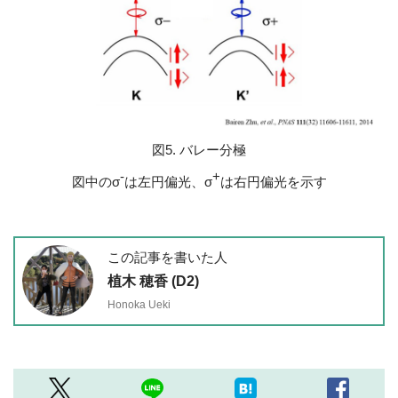
図5. バレー分極
-
+
図中のσ
は左円偏光、σ
は右円偏光を示す
この記事を書いた人
植木 穂香 (D2)
Honoka Ueki