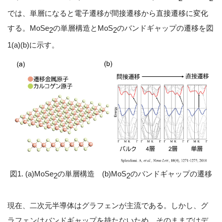
では、単層になると電子遷移が間接遷移から直接遷移に変化
する。MoSe
の単層構造とMoS
のバンドギャップの遷移を図
2
2
1(a)(b)に示す。
図1. (a)MoSe
の単層構造 (b)MoS
のバンドギャップの遷移
2
2
現在、二次元半導体はグラフェンが主流である。しかし、グ
ラフェンはバンドギャップを持たないため、そのままではデ