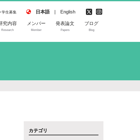
日本語
|
English
学生募集
研究内容
メンバー
発表論文
ブログ
Research
Member
Papers
Blog
過去(旧量子物性
科学研究室関係)
の論文
カテゴリ